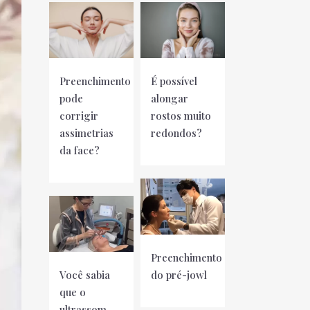
Preenchimento
É possível
pode
alongar
corrigir
rostos muito
assimetrias
redondos?
da face?
Preenchimento
Você sabia
do pré-jowl
que o
ultrassom