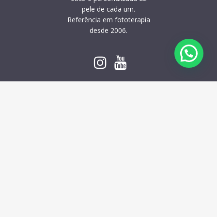
pele de cada um.
Referência em fototerapia
desde 2006.
AGENDE SUA CONSULTA
Trompowsky Corporate – Av.
Trompowsky, 291 – 903/904 –
Centro, Florianópolis – SC.
Telefone (48) 3222 5757 |
Envie uma mensagem
|
Política de Privacidade