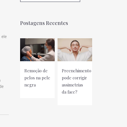
Postagens Recentes
 ele
Remoção de
Preenchimento
pelos na pele
pode corrigir
m
negra
assimetrias
de
da face?