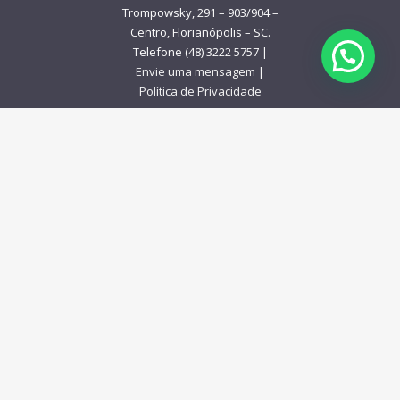
Trompowsky, 291 – 903/904 –
Centro, Florianópolis – SC.
Telefone (48) 3222 5757 |
Envie uma mensagem
|
Política de Privacidade
48 98427‑5757
© Copyright 2025 – 2026 Medicina da Pele. |
Website by
Infomídia Comunicação e Marketing
Digital
.