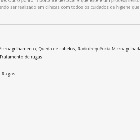
ente. Outro ponto importante destacar é que este é um procedimento
vendo ser realizado em clínicas com todos os cuidados de higiene que
icroagulhamento
,
Queda de cabelos
,
Radiofrequência Microagulhad
Tratamento de rugas
,
Rugas