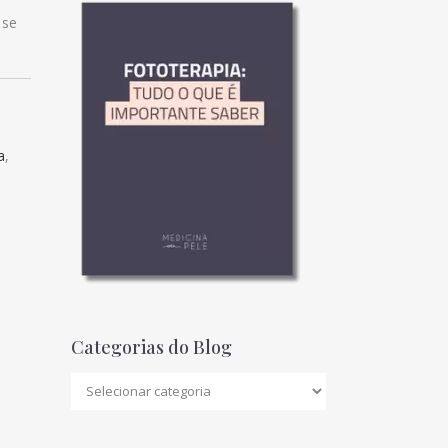
 se
a
,
Categorias do Blog
Categorias
do
Blog