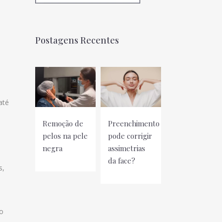
Postagens Recentes
até
Remoção de
Preenchimento
pelos na pele
pode corrigir
negra
assimetrias
da face?
s,
to