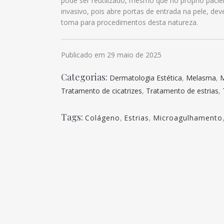
pode ser reutilizado, mesmo que no próprio paci
invasivo, pois abre portas de entrada na pele, de
toma para procedimentos desta natureza.
Publicado em 29 maio de 2025
Categorias:
Dermatologia Estética
,
Melasma
,
M
Tratamento de cicatrizes
,
Tratamento de estrias
,
Tags:
Colágeno
,
Estrias
,
Microagulhamento