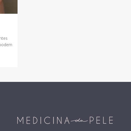
ntes
 podem