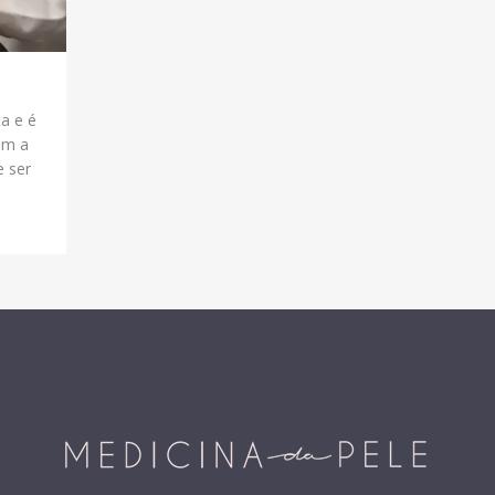
a e é
om a
e ser