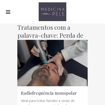
Tratamentos com a
palavra-chave: Perda de
elasticidade
Radiofrequência monopolar
Ideal para tratar flacidez e sinais de