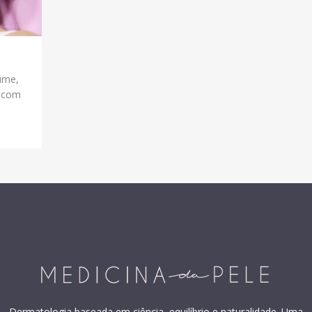
ume,
o com
Dermatologia baseada em ciência, equilíbrio e naturalidade. Uma