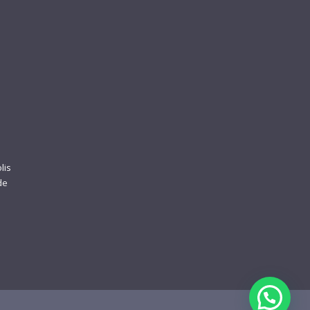
lis
de